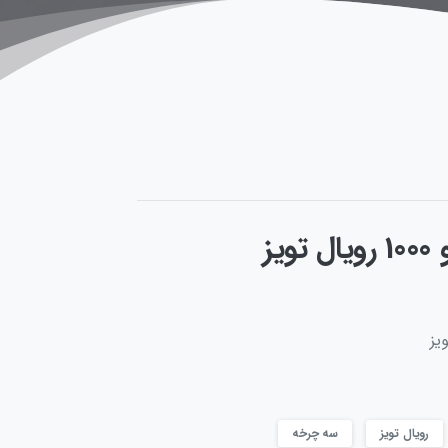
یز
رویال تویز
سه چرخه