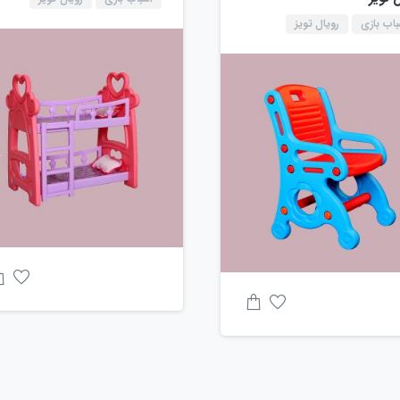
باب بازی
رویال تویز