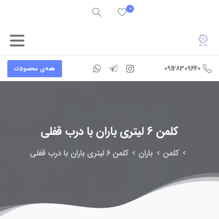
0
09128309640
همه‌ی محصولات
کلمن
6
لیتری
باران
با
درب
قفلی
کلمن
باران
کلمن 6 لیتری باران با درب قفلی