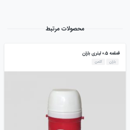
محصولات مرتبط
قمقمه 0.5 لیتری باران
باران
کلمن