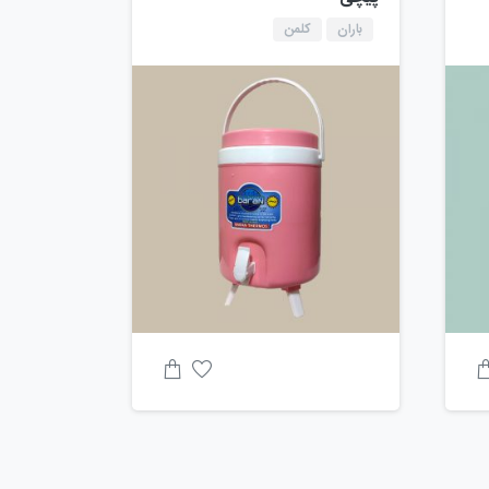
باران
کلمن