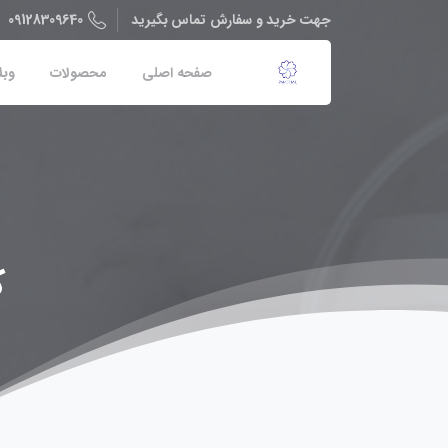
09128309640
جهت خرید و سفارش تماس بگیرید
صفحه اصلی
محصولات
وبل
ک