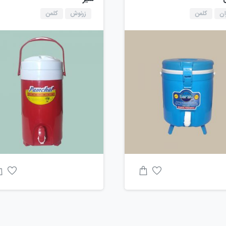
ان
کلمن
زرنوش
کلمن